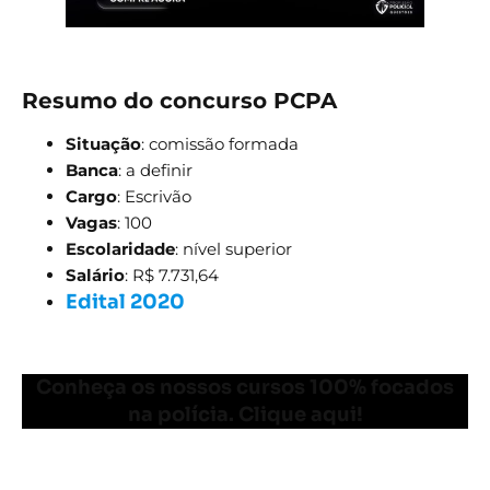
Resumo do concurso PCPA
Situação
: comissão formada
Banca
: a definir
Cargo
: Escrivão
Vagas
: 100
Escolaridade
: nível superior
Salário
: R$ 7.731,64
Edital 2020
Conheça os nossos cursos 100% focados
na polícia. Clique aqui!