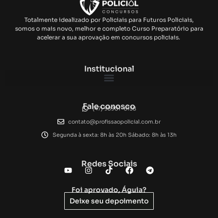
Totalmente idealizado por Policiais para Futuros Policiais,
somos o mais novo, melhor e completo Curso Preparatório para
acelerar a sua aprovação em concursos policiais.
Institucional
Fale conosco
(47) 98901-6138
contato@profissaopolicial.com.br
Segunda à sexta: 8h às 20h Sábado: 8h às 13h
Redes Sociais
Foi aprovado, Águia?
Deixe seu depoimento