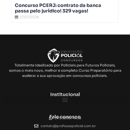
Concurso PCERJ: contrato da banca
passa pelo jurídico! 329 vagas!
27/07/2026
Totalmente idealizado por Policiais para Futuros Policiais,
somos o mais novo, melhor e completo Curso Preparatório para
acelerar a sua aprovação em concursos policiais.
Institucional
Fale conosco
(47) 98901-6138
contato@profissaopolicial.com.br