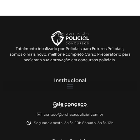
Totalmente idealizado por Policiais para Futuros Policiais,
somos o mais novo, melhor e completo Curso Preparatório para
acelerar a sua aprovação em concursos policiais.
Institucional
Fale conosco
(47) 98901-6138
contato@profissaopolicial.com.br
Segunda à sexta: 8h às 20h Sábado: 8h às 13h