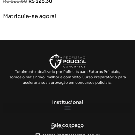
R$
529,60
R$
325,30
Matricule-se agora!
Totalmente idealizado por Policiais para Futuros Policiais,
somos o mais novo, melhor e completo Curso Preparatório para
acelerar a sua aprovação em concursos policiais.
Institucional
Fale conosco
(47) 98901-6138
contato@profissaopolicial.com.br