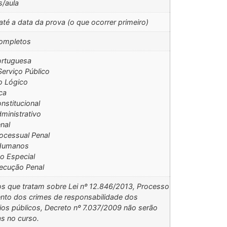
s/aula
até a data da prova (o que ocorrer primeiro)
ompletos
ortuguesa
Serviço Público
o Lógico
ca
onstitucional
dministrativo
enal
rocessual Penal
 Humanos
o Especial
xecução Penal
os que tratam sobre Lei nº 12.846/2013, Processo
ento dos crimes de responsabilidade dos
ios públicos, Decreto nº 7.037/2009 não serão
s no curso.