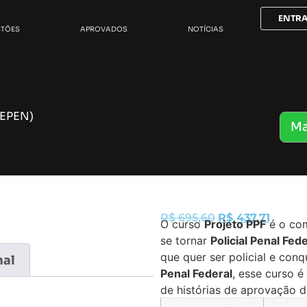
ENTR
STÕES
APROVADOS
NOTÍCIAS
DEPEN)
Ma
R$
695,60
R$
437,71
O curso
Projeto PPF
é o com
se tornar
Policial Penal Fede
que quer ser policial e con
nal
Penal Federal
, esse curso é
de histórias de aprovação d