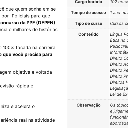
Carga horária
192 hora
ocê que quem sonha em se
Tempo de acesso
1 ano ou 
 por Policiais para que
concurso da PPF (DEPEN)
,
Tipo de curso
Cursos c
cia e milhares de histórias
Conteúdo
Língua P
Ética no 
Raciocíni
e 100% focada na carreira
Informáti
o que você precisa para
Direito C
Direito A
Direito P
gem objetiva e voltada
Direito P
Direitos
revisão rápida e
Legislaçã
Lei de E
Observação
Os tópic
aniza e acelera o
e julgam
funcionár
eriência real na atividade
abordada