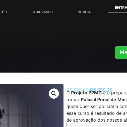
ENTR
STÕES
APROVADOS
NOTÍCIAS
Ma
R$
529,60
R$
355,20
O
Projeto PPMG
é a prepar
tornar
Policial Penal de Min
quem quer ser policial e c
esse curso é resultado de an
de aprovação dos nossos al