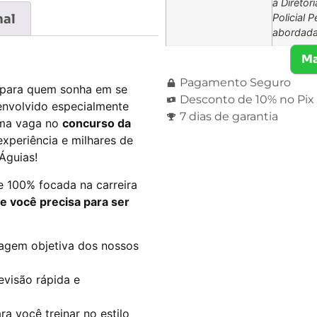
a Diretori
nal
Policial 
abordada
Ma
Pagamento Seguro
a para quem sonha em se
Desconto de 10% no Pix
envolvido especialmente
7 dias de garantia
 uma vaga no
concurso da
experiência e milhares de
Águias!
e 100% focada na carreira
e você precisa para ser
gem objetiva dos nossos
revisão rápida e
ara você treinar no estilo