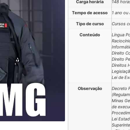
Carga horária
148 hora
Tempo de acesso
1 ano ou 
Tipo de curso
Cursos c
Conteúdo
Língua P
Raciocíni
Informáti
Direito C
Direito P
Direitos
Legislaçã
Lei de E
Observação
Decreto F
(Regulame
Minas Ge
de execu
Procedime
Lei Estad
Superint