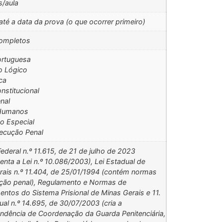
s/aula
até a data da prova (o que ocorrer primeiro)
ompletos
ortuguesa
o Lógico
ca
onstitucional
enal
 Humanos
o Especial
xecução Penal
ederal n.º 11.615, de 21 de julho de 2023
nta a Lei n.º 10.086/2003), Lei Estadual de
rais n.º 11.404, de 25/01/1994 (contém normas
ção penal), Regulamento e Normas de
ntos do Sistema Prisional de Minas Gerais e 11.
ual n.º 14.695, de 30/07/2003 (cria a
endência de Coordenação da Guarda Penitenciária,