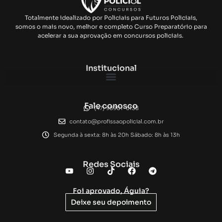
Totalmente idealizado por Policiais para Futuros Policiais,
somos o mais novo, melhor e completo Curso Preparatório para
acelerar a sua aprovação em concursos policiais.
Institucional
Fale conosco
(47) 98901-6138
contato@profissaopolicial.com.br
Segunda à sexta: 8h às 20h Sábado: 8h às 13h
Redes Sociais
Foi aprovado, Águia?
Deixe seu depoimento