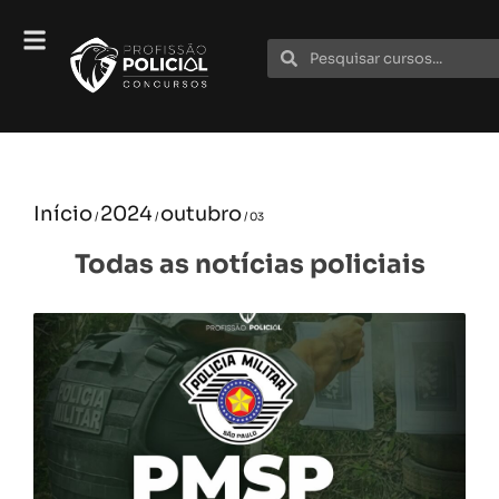
Início
2024
outubro
/
/
/ 03
Todas as notícias policiais