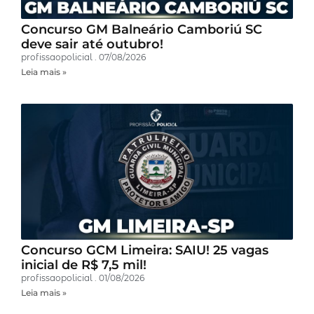
Concurso GM Balneário Camboriú SC
deve sair até outubro!
profissaopolicial
07/08/2026
Leia mais »
Concurso GCM Limeira: SAIU! 25 vagas
inicial de R$ 7,5 mil!
profissaopolicial
01/08/2026
Leia mais »