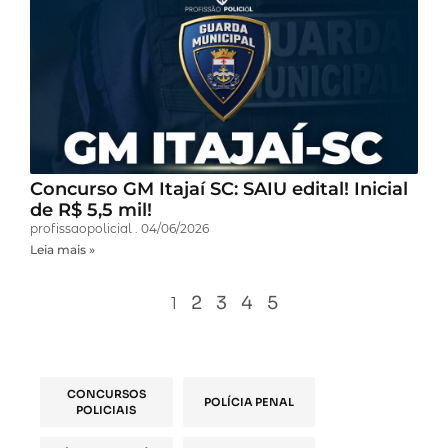
Concurso GM Itajaí SC: SAIU edital! Inicial
de R$ 5,5 mil!
profissaopolicial
04/06/2026
Leia mais »
2
3
4
5
1
CONCURSOS
POLÍCIA PENAL
POLICIAIS