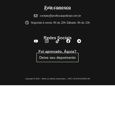
Fale conosco
(47) 98901-6138
contato@profissaopolicial.com.br
Segunda à sexta: 8h às 20h Sábado: 8h às 13h
Redes Sociais
Foi aprovado, Águia?
Deixe seu depoimento
Copyright © 2026 – Todos os direitos reservados – CNPJ: 35.529.515/0001-68