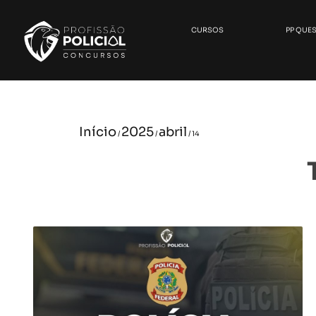
CURSOS
PP QUE
Início
2025
abril
/
/
/ 14