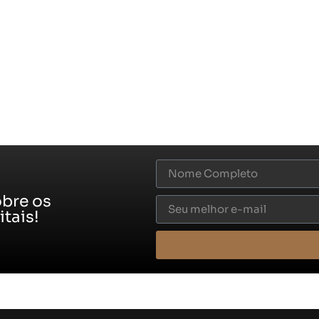
obre os
tais!