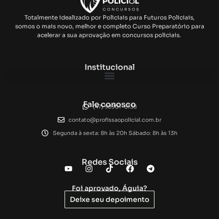
Totalmente idealizado por Policiais para Futuros Policiais,
somos o mais novo, melhor e completo Curso Preparatório para
acelerar a sua aprovação em concursos policiais.
Institucional
Fale conosco
(47) 98901-6138
contato@profissaopolicial.com.br
Segunda à sexta: 8h às 20h Sábado: 8h às 13h
Redes Sociais
Foi aprovado, Águia?
Deixe seu depoimento