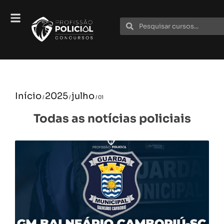
Início
2025
julho
/
/
/ 01
Todas as notícias policiais