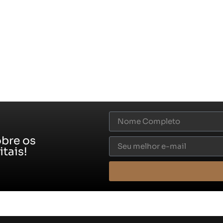
obre os
tais!