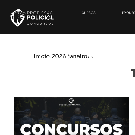
CURSOS
PP QUE
Início
2026
janeiro
/
/
/ 13