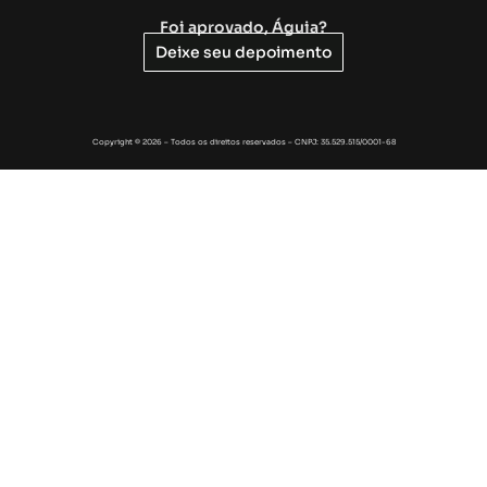
Foi aprovado, Águia?
Deixe seu depoimento
Copyright © 2026 – Todos os direitos reservados – CNPJ: 35.529.515/0001-68