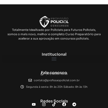
Totalmente idealizado por Policiais para Futuros Policiais,
somos o mais novo, melhor e completo Curso Preparatório para
acelerar a sua aprovação em concursos policiais.
Institucional
Fale conosco
(47) 98901-6138
contato@profissaopolicial.com.br
Segunda à sexta: 8h às 20h Sábado: 8h às 13h
Redes Sociais