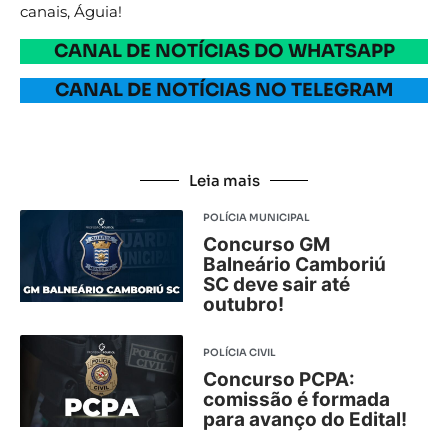
canais, Águia!
CANAL DE NOTÍCIAS DO WHATSAPP
CANAL DE NOTÍCIAS NO TELEGRAM
Leia mais
POLÍCIA MUNICIPAL
Concurso GM
Balneário Camboriú
SC deve sair até
outubro!
POLÍCIA CIVIL
Concurso PCPA:
comissão é formada
para avanço do Edital!