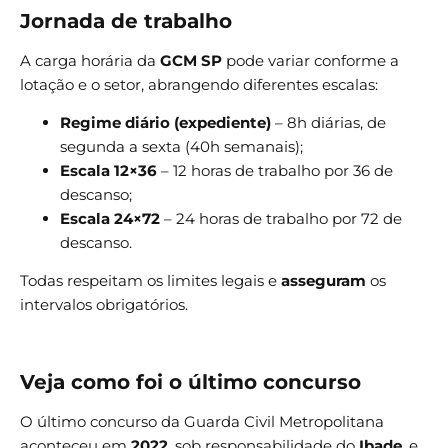
Jornada de trabalho
A carga horária da
GCM SP
pode variar conforme a
lotação e o setor, abrangendo diferentes escalas:
Regime diário (expediente)
– 8h diárias, de
segunda a sexta (40h semanais);
Escala 12×36
– 12 horas de trabalho por 36 de
descanso;
Escala 24×72
– 24 horas de trabalho por 72 de
descanso.
Todas respeitam os limites legais e
asseguram
os
intervalos obrigatórios.
Veja como foi o último concurso
O último concurso da Guarda Civil Metropolitana
aconteceu em
2022
, sob responsabilidade do
Ibade
, e