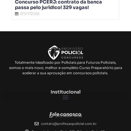
Concurso PCERJ: contrato da banca
passa pelo jurídico! 329 vagas!
27/07/2026
Totalmente idealizado por Policiais para Futuros Policiais,
somos o mais novo, melhor e completo Curso Preparatório para
acelerar a sua aprovação em concursos policiais.
Institucional
Fale conosco
(47) 98901-6138
contato@profissaopolicial.com.br