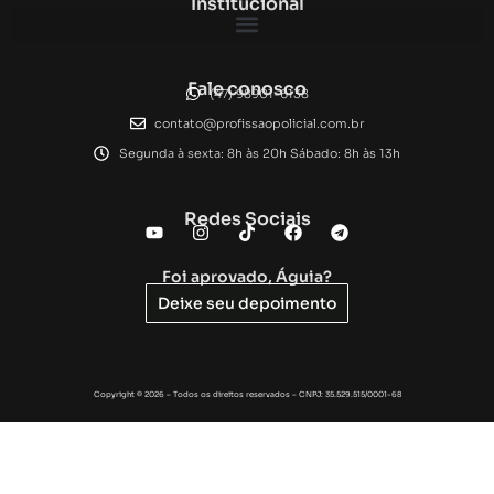
Institucional
Fale conosco
(47) 98901-6138
contato@profissaopolicial.com.br
Segunda à sexta: 8h às 20h Sábado: 8h às 13h
Redes Sociais
Foi aprovado, Águia?
Deixe seu depoimento
Copyright © 2026 – Todos os direitos reservados – CNPJ: 35.529.515/0001-68