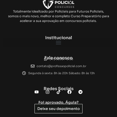
Totalmente idealizado por Policiais para Futuros Policiais,
somos o mais novo, melhor e completo Curso Preparatório para
acelerar a sua aprovação em concursos policiais.
Institucional
Fale conosco
(47) 98901-6138
contato@profissaopolicial.com.br
Segunda à sexta: 8h às 20h Sábado: 8h às 13h
Redes Sociais
Foi aprovado, Águia?
Deixe seu depoimento