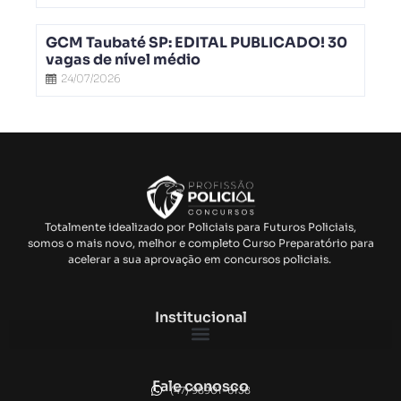
GCM Taubaté SP: EDITAL PUBLICADO! 30
vagas de nível médio
24/07/2026
Totalmente idealizado por Policiais para Futuros Policiais,
somos o mais novo, melhor e completo Curso Preparatório para
acelerar a sua aprovação em concursos policiais.
Institucional
Fale conosco
(47) 98901-6138