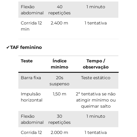
Flexão
40
1 minuto
abdominal
repetições
Corrida 12
2.400 m
1 tentativa
min
✔
TAF feminino
Teste
Índice
Tempo /
mínimo
observação
Barra fixa
20s
Teste estático
suspenso
Impulsão
1,50 m
2ª tentativa se não
horizontal
atingir mínimo ou
queimar salto
Flexão
30
1 minuto
abdominal
repetições
Corrida 12
2.000 m
1 tentativa