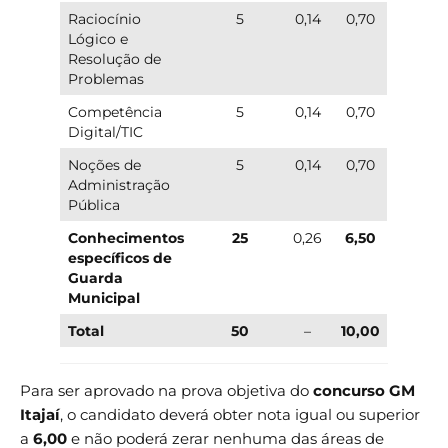
Raciocínio
5
0,14
0,70
Lógico e
Resolução de
Problemas
Competência
5
0,14
0,70
Digital/TIC
Noções de
5
0,14
0,70
Administração
Pública
Conhecimentos
25
0,26
6,50
específicos de
Guarda
Municipal
Total
50
–
10,00
Para ser aprovado na prova objetiva do
concurso GM
Itajaí
, o candidato deverá obter nota igual ou superior
a
6,00
e não poderá zerar nenhuma das áreas de