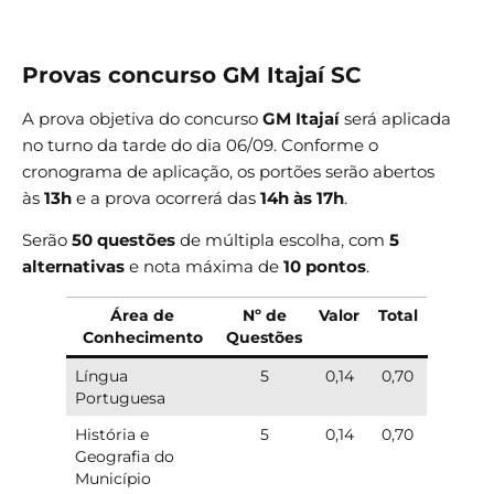
Provas concurso GM Itajaí SC
A prova objetiva do concurso
GM Itajaí
será aplicada
no turno da tarde do dia 06/09. Conforme o
cronograma de aplicação, os portões serão abertos
às
13h
e a prova ocorrerá das
14h às 17h
.
Serão
50 questões
de múltipla escolha, com
5
alternativas
e nota máxima de
10 pontos
.
Área de
Nº de
Valor
Total
Conhecimento
Questões
Língua
5
0,14
0,70
Portuguesa
História e
5
0,14
0,70
Geografia do
Município