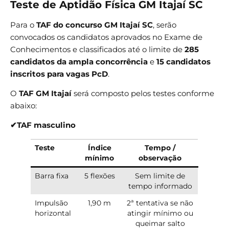
Teste de Aptidão Física GM Itajaí SC
Para o
TAF do concurso GM Itajaí SC
, serão
convocados os candidatos aprovados no Exame de
Conhecimentos e classificados até o limite de
285
candidatos da ampla concorrência
e
15 candidatos
inscritos para vagas PcD
.
O
TAF GM Itajaí
será composto pelos testes conforme
abaixo:
✔TAF masculino
Teste
Índice
Tempo /
mínimo
observação
Barra fixa
5 flexões
Sem limite de
tempo informado
Impulsão
1,90 m
2ª tentativa se não
horizontal
atingir mínimo ou
queimar salto