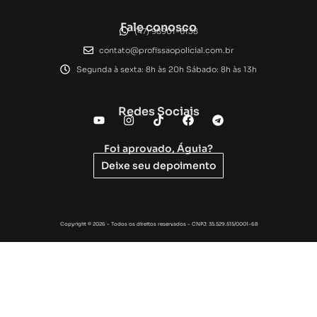
Fale conosco
(47) 98901-6138
contato@profissaopolicial.com.br
Segunda à sexta: 8h às 20h Sábado: 8h às 13h
Redes Sociais
Foi aprovado, Águia?
Deixe seu depoimento
Copyright © 2026 – Todos os direitos reservados – CNPJ: 35.529.515/0001-68