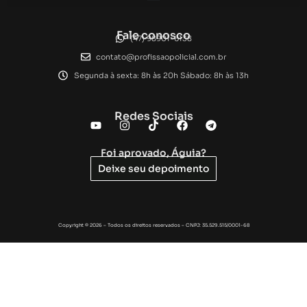
Fale conosco
(47) 98901-6138
contato@profissaopolicial.com.br
Segunda à sexta: 8h às 20h Sábado: 8h às 13h
Redes Sociais
Foi aprovado, Águia?
Deixe seu depoimento
Copyright © 2026 – Todos os direitos reservados – CNPJ: 35.529.515/0001-68